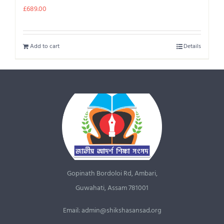
£
689.00
Add to cart
Details
Gopinath Bordoloi Rd, Ambari,
Guwahati, Assam 781001
Email: admin@shikshasansad.org