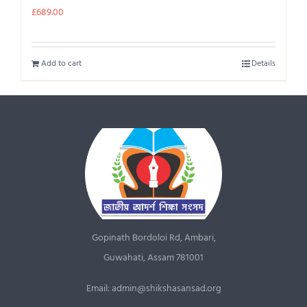
£
689.00
Add to cart
Details
Gopinath Bordoloi Rd, Ambari,
Guwahati, Assam 781001
Email: admin@shikshasansad.org