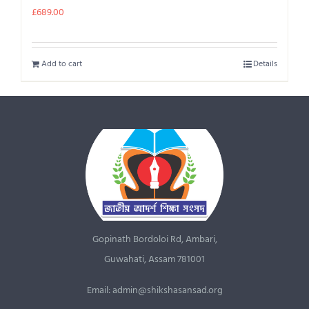
£
689.00
Add to cart
Details
Gopinath Bordoloi Rd, Ambari,
Guwahati, Assam 781001
Email: admin@shikshasansad.org