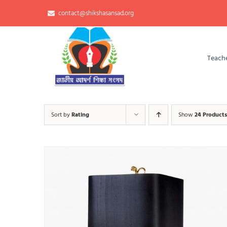
Skip
contact@shikshasansad.org
to
content
Teache
Sort by
Rating
Show
24 Products