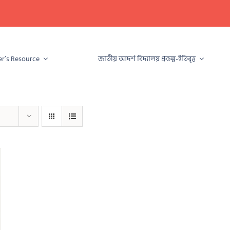
r’s Resource
জাতীয় আদৰ্শ বিদ্যালয় প্ৰকল্প-ইতিবৃত্ত