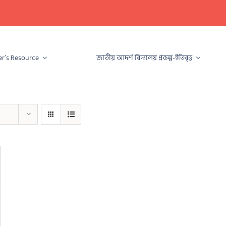
r’s Resource
জাতীয় আদৰ্শ বিদ্যালয় প্ৰকল্প-ইতিবৃত্ত