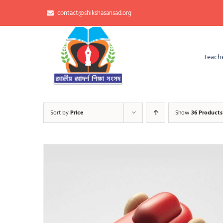
Skip
contact@shikshasansad.org
to
content
Teache
Sort by
Price
Show
36 Products