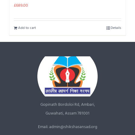
£
689.00
Add to cart
Details
Gopinath Bordoloi Rd, Ambari,
Guwahati, Assam 781001
Email: admin@shikshasansad.org