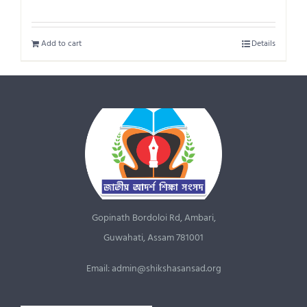
Add to cart
Details
Gopinath Bordoloi Rd, Ambari,
Guwahati, Assam 781001
Email: admin@shikshasansad.org