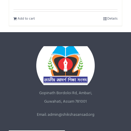
Add to cart
Details
Gopinath Bordoloi Rd, Ambari,
Guwahati, Assam 781001
Email: admin@shikshasansad.org