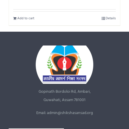
Add to cart
Details
Gopinath Bordoloi Rd, Ambari,
Guwahati, Assam 781001
Email: admin@shikshasansad.org